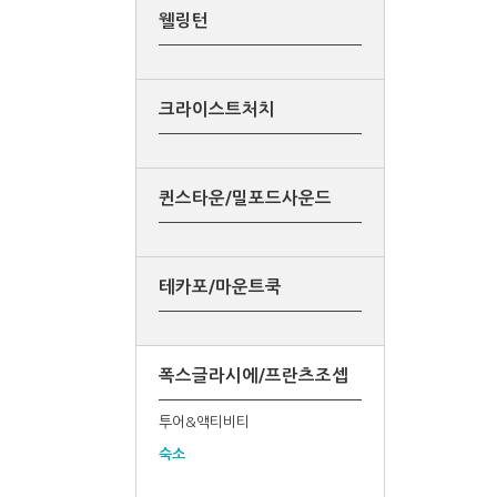
웰링턴
크라이스트처치
퀸스타운/밀포드사운드
테카포/마운트쿡
폭스글라시에/프란츠조셉
투어&액티비티
숙소