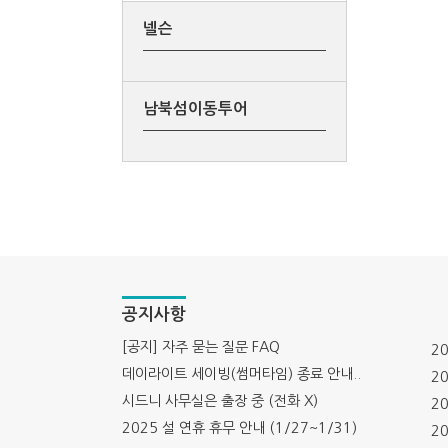
넬슨
남북섬이동투어
공지사항
[공지] 자주 묻는 질문 FAQ
20
데이라이트 세이빙(썸머타임) 종료 안내..
20
시드니 사무실은 출장 중 (전화 X)
20
2025 설 연휴 휴무 안내 (1/27~1/31)
20