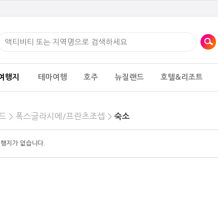
여행지
테마여행
호주
뉴질랜드
호텔&리조트
드 >
폭스글라시에/프란츠조셉 >
숙소
여행지가 없습니다.