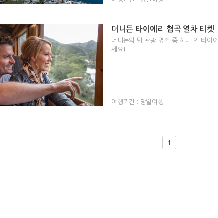
더니든 타이에리 협곡 열차 티켓
더니든의 탑 관광 명소 중 하나 인 타이
세요!
여행기간 : 당일여행
1