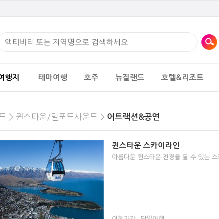
여행지
테마여행
호주
뉴질랜드
호텔&리조트
드 >
퀸스타운/밀포드사운드 >
어트랙션&공연
퀸스타운 스카이라인
아름다운 퀸스타운 전경을 볼 수 있는 
여행기간 : 당일여행