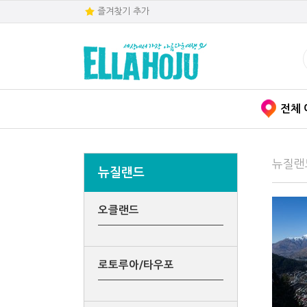
즐겨찾기 추가
전체 
뉴질랜
뉴질랜드
오클랜드
로토루아/타우포