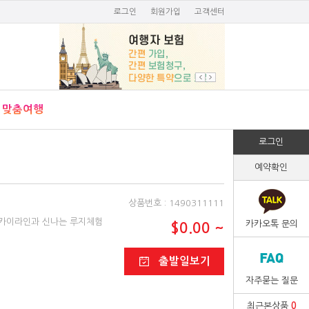
로그인
회원가입
고객센터
맞춤여행
로그인
예약확인
상품번호 : 1490311111
스카이라인과 신나는 루지체험
카카오톡 문의
$0.00 ~
출발일보기
자주묻는 질문
최근본상품
0