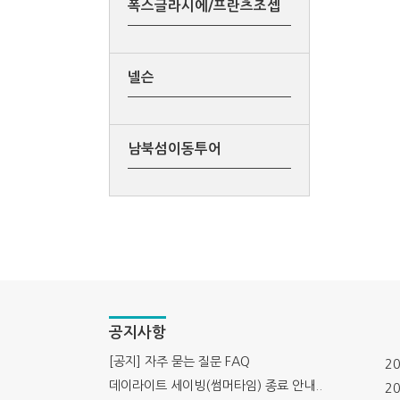
폭스글라시에/프란츠조셉
넬슨
남북섬이동투어
공지사항
[공지] 자주 묻는 질문 FAQ
20
데이라이트 세이빙(썸머타임) 종료 안내..
20