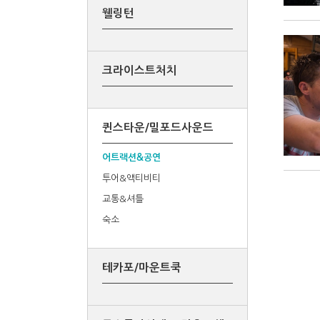
웰링턴
크라이스트처치
퀸스타운/밀포드사운드
어트랙션&공연
투어&액티비티
교통&셔틀
숙소
테카포/마운트쿡