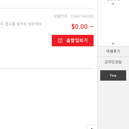
상품번호 : 1560744898
에리 협곡를 열차로 방문해보
$0.00 ~
출발일보기
여행후기
온라인상담
Top